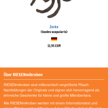
Zecke
(Ixodes scapularis)
11,95 EUR
Über RIESENmikroben
RIESENmikroben sind millionenfach vergrößerte Plüsch-
Nachbildungen der Originale und eignen sich hervorragend als
lehrreiche Geschenke für kleine und große Mikrobenfans.
Alle RIESENmikroben werden mit einem Informationstext und