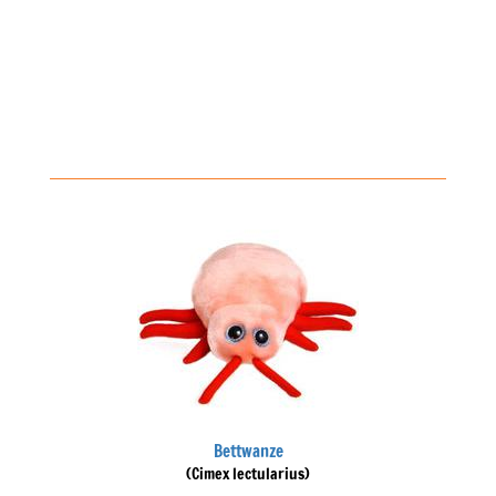
Bettwanze
(Cimex lectularius)