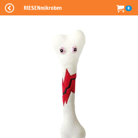
RIESENmikroben
0