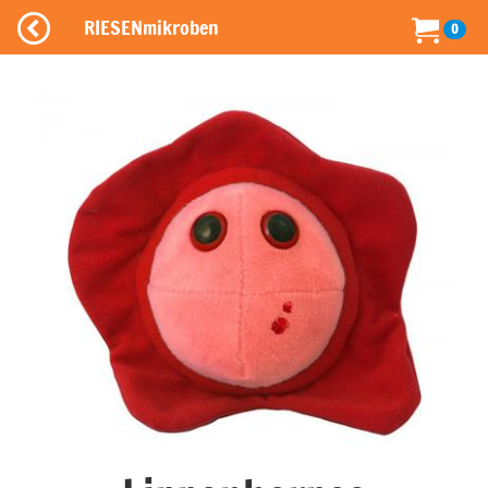
RIESENmikroben
0