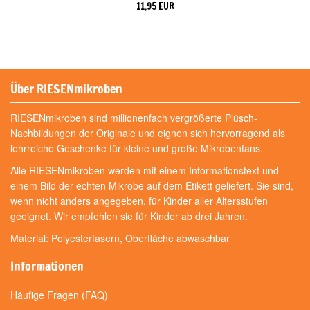
11,95 EUR
Über RIESENmikroben
RIESENmikroben sind millionenfach vergrößerte Plüsch-
Nachbildungen der Originale und eignen sich hervorragend als
lehrreiche Geschenke für kleine und große Mikrobenfans.
Alle RIESENmikroben werden mit einem Informationstext und
einem Bild der echten Mikrobe auf dem Etikett geliefert. Sie sind,
wenn nicht anders angegeben, für Kinder aller Altersstufen
geeignet. Wir empfehlen sie für Kinder ab drei Jahren.
Material: Polyesterfasern, Oberfläche abwaschbar
Informationen
Häufige Fragen (FAQ)