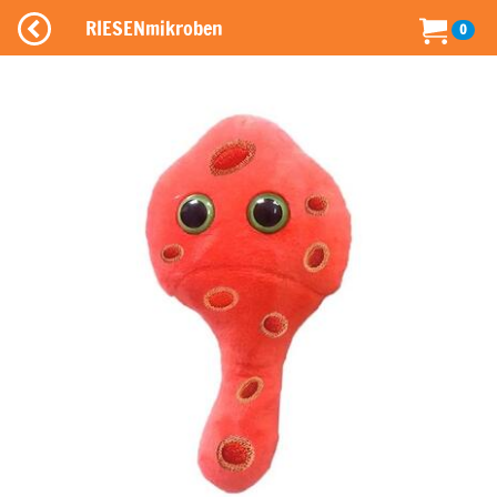
RIESENmikroben
0