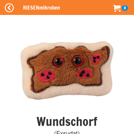
RIESENmikroben
0
Wundschorf
(Exsudat)