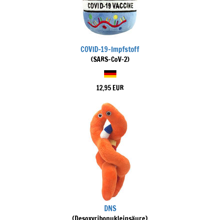
COVID-19-Impfstoff
(SARS-CoV-2)
12,95 EUR
DNS
(Desoxyribonukleinsäure)