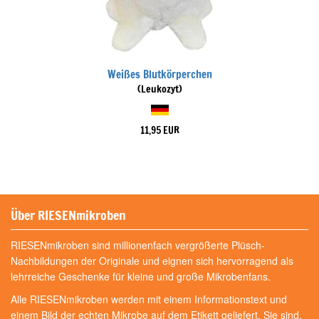
Weißes Blutkörperchen
(Leukozyt)
11,95 EUR
Über RIESENmikroben
RIESENmikroben sind millionenfach vergrößerte Plüsch-
Nachbildungen der Originale und eignen sich hervorragend als
lehrreiche Geschenke für kleine und große Mikrobenfans.
Alle RIESENmikroben werden mit einem Informationstext und
einem Bild der echten Mikrobe auf dem Etikett geliefert. Sie sind,