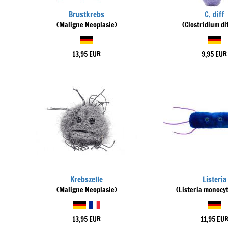
Brustkrebs
C. diff
(Maligne Neoplasie)
(Clostridium dif
13,95 EUR
9,95 EUR
Krebszelle
Listeria
(Maligne Neoplasie)
(Listeria monocy
13,95 EUR
11,95 EU