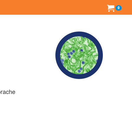
0
prache