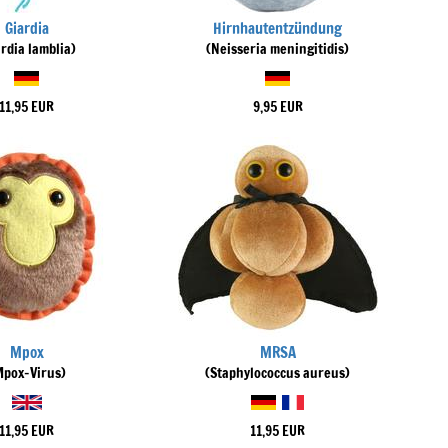
Giardia
Hirnhautentzündung
ardia lamblia)
(Neisseria meningitidis)
11,95 EUR
9,95 EUR
Mpox
MRSA
Mpox-Virus)
(Staphylococcus aureus)
11,95 EUR
11,95 EUR