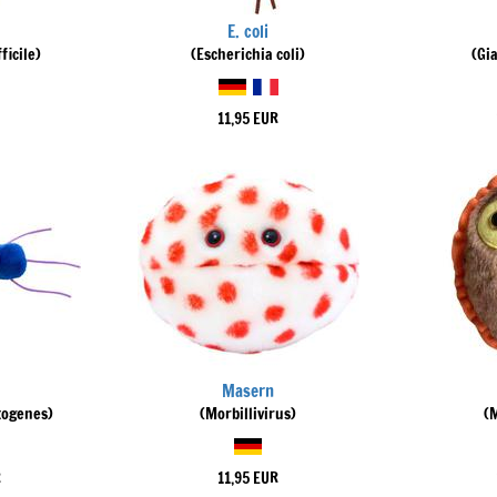
E. coli
ficile)
(Escherichia coli)
(Gi
11,95 EUR
Masern
togenes)
(Morbillivirus)
(
R
11,95 EUR