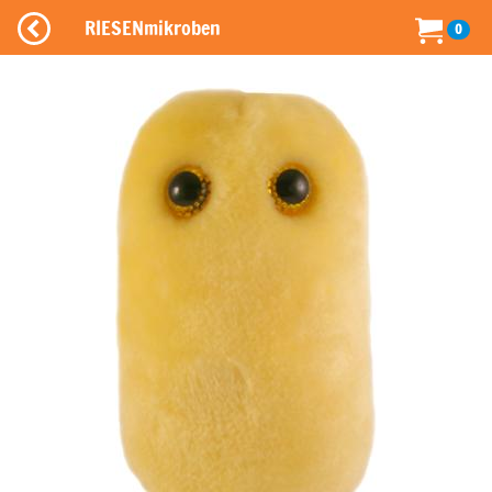
RIESENmikroben
0