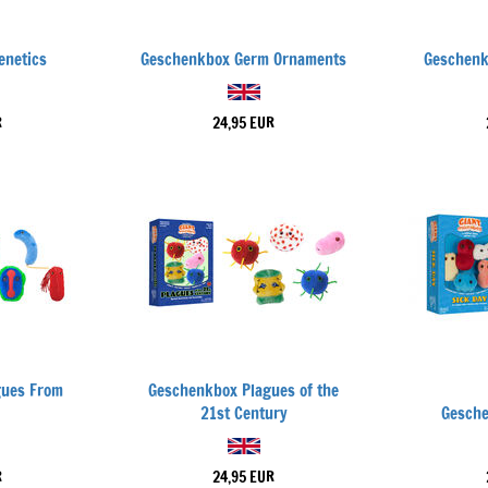
enetics
Geschenkbox Germ Ornaments
Geschenkb
R
24,95 EUR
gues From
Geschenkbox Plagues of the
21st Century
Gesche
R
24,95 EUR