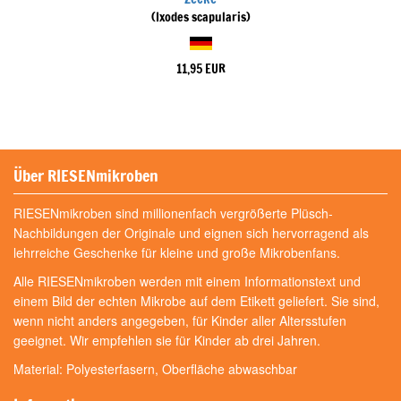
(Ixodes scapularis)
11,95 EUR
Über RIESENmikroben
RIESENmikroben sind millionenfach vergrößerte Plüsch-
Nachbildungen der Originale und eignen sich hervorragend als
lehrreiche Geschenke für kleine und große Mikrobenfans.
Alle RIESENmikroben werden mit einem Informationstext und
einem Bild der echten Mikrobe auf dem Etikett geliefert. Sie sind,
wenn nicht anders angegeben, für Kinder aller Altersstufen
geeignet. Wir empfehlen sie für Kinder ab drei Jahren.
Material: Polyesterfasern, Oberfläche abwaschbar