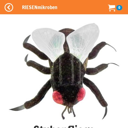
RIESENmikroben
0