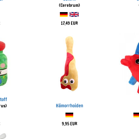
(Cerebrum)
R
17,49 EUR
toff
Hämorrhoiden
rus)
R
9,95 EUR