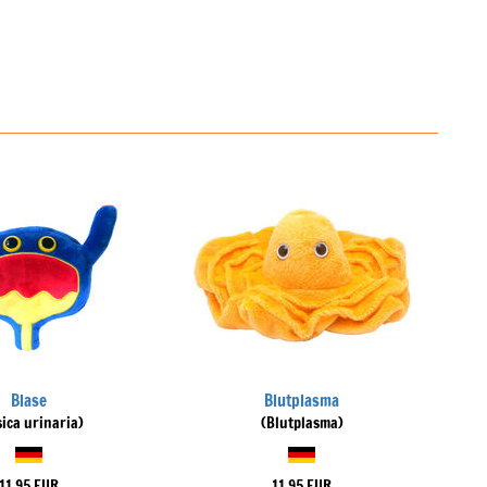
Blase
Blutplasma
sica urinaria)
(Blutplasma)
11,95 EUR
11,95 EUR