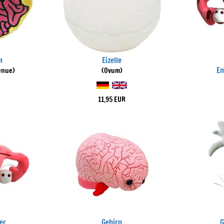
m
Eizelle
En
enue)
(Ovum)
11,95 EUR
er
Gehirn
G