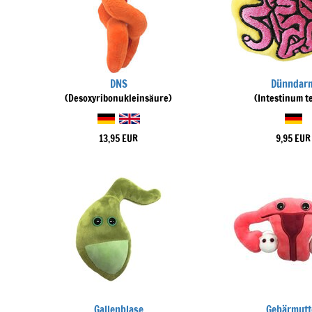
DNS
Dünndar
(Desoxyribonukleinsäure)
(Intestinum t
13,95 EUR
9,95 EUR
Gallenblase
Gebärmutt