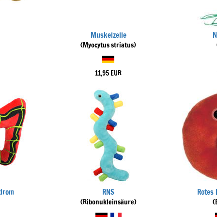
Muskelzelle
N
(Myocytus striatus)
11,95 EUR
drom
RNS
Rotes 
(Ribonukleinsäure)
(