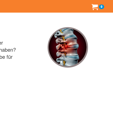
0
er
 haben?
be für