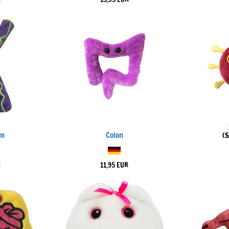
om
Colon
(
R
11,95 EUR