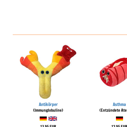
Antikörper
Asthma
(Immunglobuline)
(Entzündete At
13,95 EUR
12,95 EU