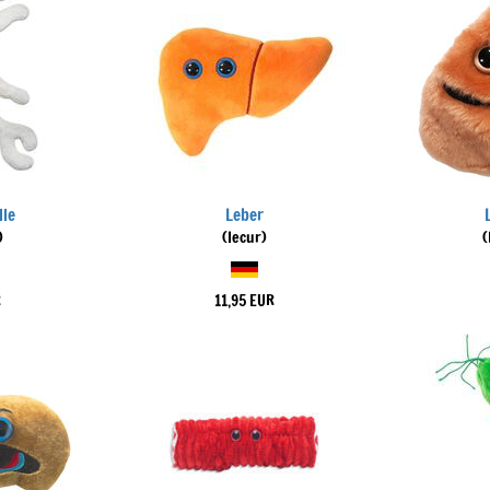
lle
Leber
)
(Iecur)
(
R
11,95 EUR