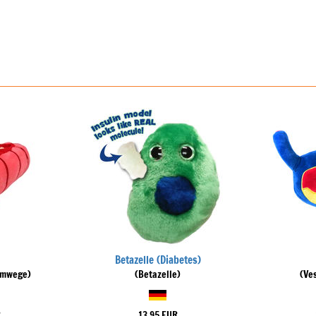
Betazelle (Diabetes)
emwege)
(Betazelle)
(Ve
R
13,95 EUR