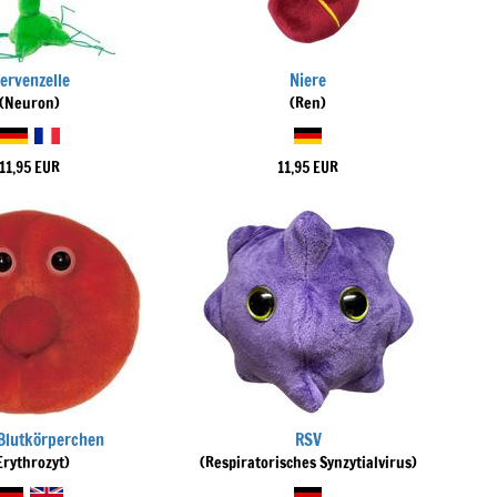
ervenzelle
Niere
(Neuron)
(Ren)
11,95 EUR
11,95 EUR
Blutkörperchen
RSV
Erythrozyt)
(Respiratorisches Synzytialvirus)